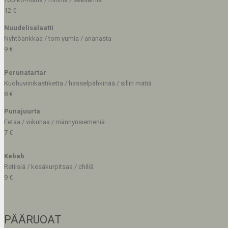
12 €
Nuudelisalaatti
Nyhtöankkaa / tom yumia / ananasta
9 €
Perunatartar
Kuohuviinikastiketta / hasselpähkinää / sillin mätiä
8 €
Punajuurta
Fetaa / viikunaa / männynsiemeniä
7 €
Kebab
Retiisiä / kesäkurpitsaa / chiliä
9 €
PÄÄRUOAT