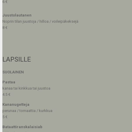
6 €
Juustolautanen
Noprin tilan juustoja / hilloa / voileipäkeksejä
8 €
LAPSILLE
SUOLAINEN
Pastaa
kanaa tai kinkkua tai juustoa
4.5 €
Kananugetteja
perunaa / tomaattia / kurkkua
5 €
Bataattiranskalaisiab