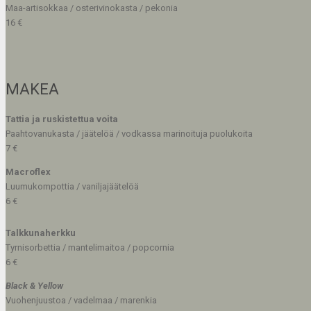
Maa-artisokkaa / osterivinokasta / pekonia
16 €
MAKEA
Tattia ja ruskistettua voita
Paahtovanukasta / jäätelöä / vodkassa marinoituja puolukoita
7 €
Macroflex
Luumukompottia / vaniljajäätelöä
6 €
Talkkunaherkku
Tyrnisorbettia / mantelimaitoa / popcornia
6 €
Black & Yellow
Vuohenjuustoa / vadelmaa / marenkia