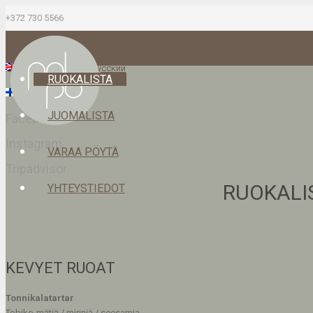
+372 730 5566
info@polpo.ee
English
Eesti
Русский
RUOKALISTA
Suomi
JUOMALISTA
Facebook
Instagram
VARAA PÖYTÄ
Tripadvisor
RUOKALI
YHTEYSTIEDOT
KEVYET RUOAT
Tonnikalatartar
Tobiko-mätiä / miriniä / seesamia