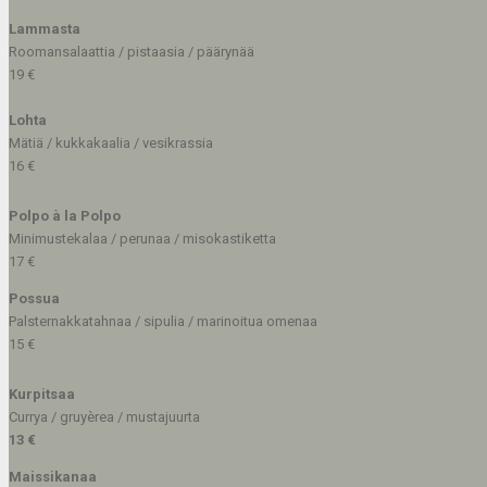
Lammasta
Roomansalaattia / pistaasia / päärynää
19 €
Lohta
Mätiä / kukkakaalia / vesikrassia
16 €
Polpo à la Polpo
Minimustekalaa / perunaa / misokastiketta
17 €
Possua
Palsternakkatahnaa / sipulia / marinoitua omenaa
15 €
Kurpitsaa
Currya / gruyèrea / mustajuurta
13 €
Maissikanaa