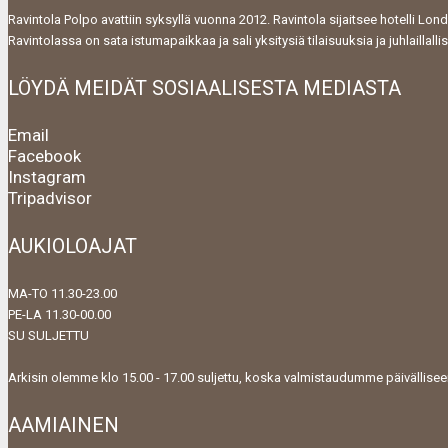
Ravintola Polpo avattiin syksyllä vuonna 2012. Ravintola sijaitsee hotelli L
Ravintolassa on sata istumapaikkaa ja sali yksitysiä tilaisuuksia ja juhlaillallis
LÖYDÄ MEIDÄT SOSIAALISESTA MEDIASTA
Email
Facebook
Instagram
Tripadvisor
AUKIOLOAJAT
MA-TO 11.30-23.00
PE-LA 11.30-00.00
SU SULJETTU
Arkisin olemme klo 15.00 - 17.00 suljettu, koska valmistaudumme päivällise
AAMIAINEN