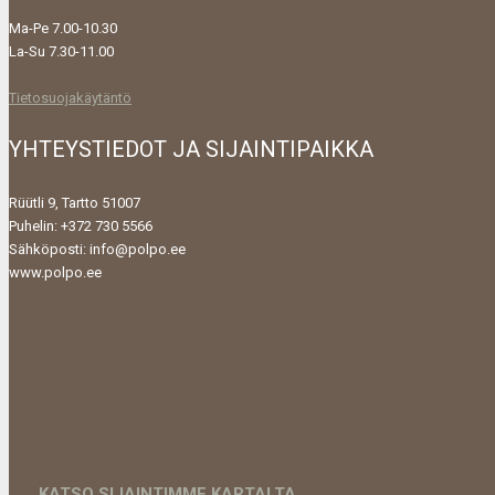
Ma-Pe 7.00-10.30
La-Su 7.30-11.00
Tietosuojakäytäntö
YHTEYSTIEDOT JA SIJAINTIPAIKKA
Rüütli 9, Tartto 51007
Puhelin: +372 730 5566
Sähköposti: info@polpo.ee
www.polpo.ee
KATSO SIJAINTIMME KARTALTA